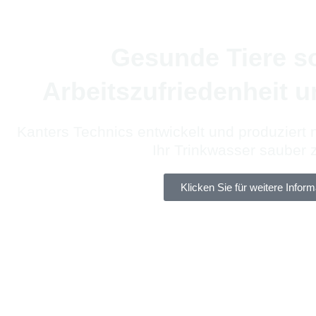
Gesunde Tiere so
Arbeitszufriedenheit u
Kanters Technics entwickelt und produziert
Ihr Trinkwasser sauber z
Klicken Sie für weitere Infor