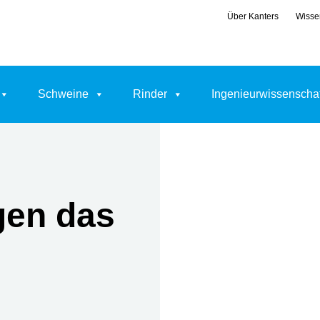
Über Kanters
Wisse
Schweine
Rinder
Ingenieurwissenscha
gen das