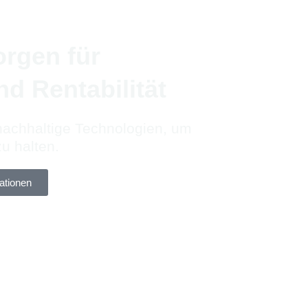
rgen für
nd Rentabilität
 nachhaltige Technologien, um
u halten.
mationen