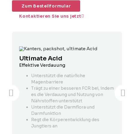
Zum Bestellformular
Kontaktieren Sie uns jetzt
Ultimate Acid
K
Effektive Verdauung
U
Unterstützt die natürliche
Magenbarriere
Trägt zu einer besseren FCR bei, indem
es die Verdauung und Nutzung von
Nährstoffen unterstützt
Unterstützt die Darmflora und
Darmfunktion
Regt die Körperentwicklung des
Jungtiers an