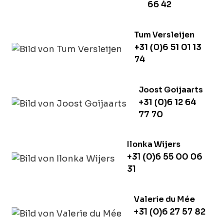
66 42
Tum Versleijen
+31 (0)6 51 01 13
74
Joost Goijaarts
+31 (0)6 12 64
77 70
Ilonka Wijers
+31 (0)6 55 00 06
31
Valerie du Mée
+31 (0)6 27 57 82