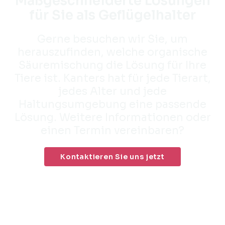
Maßgeschneiderte Lösungen
für Sie als Geflügelhalter
Gerne besuchen wir Sie, um
herauszufinden, welche organische
Säuremischung die Lösung für Ihre
Tiere ist. Kanters hat für jede Tierart,
jedes Alter und jede
Haltungsumgebung eine passende
Lösung. Weitere Informationen oder
einen Termin vereinbaren?
Kontaktieren Sie uns jetzt