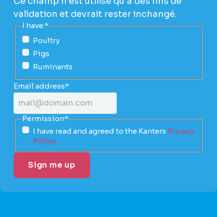
Ce champ n’est utilisé qu’à des fins de
validation et devrait rester inchangé.
I have:
*
Poultry
Pigs
Ruminants
Email address
*
Permission
*
I have read and agreed to the Kanters
Privacy
Policy