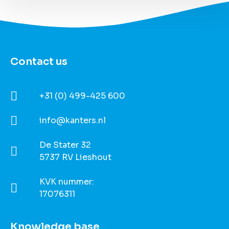
Contact us
+31 (0) 499-425 600
info@kanters.nl
De Stater 32
5737 RV Lieshout
KVK nummer:
17076311
Knowledge base