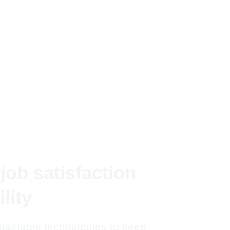
job satisfaction
lity
tainable technologies to keep