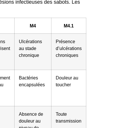
lésions infectieuses des sabots. Les
M4
M4.1
ons
Ulcérations
Présence
risent
au stade
d’ulcérations
chronique
chroniques
ement
Bactéries
Douleur au
au
encapsulées
toucher
Absence de
Toute
douleur au
transmission
niveau de