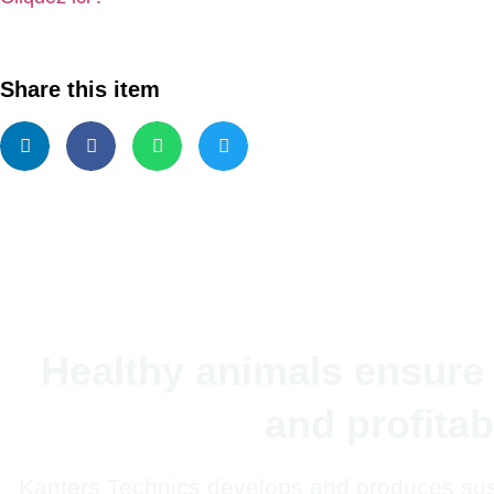
Share this item
Healthy animals ensure 
and profitabi
Kanters Technics develops and produces sus