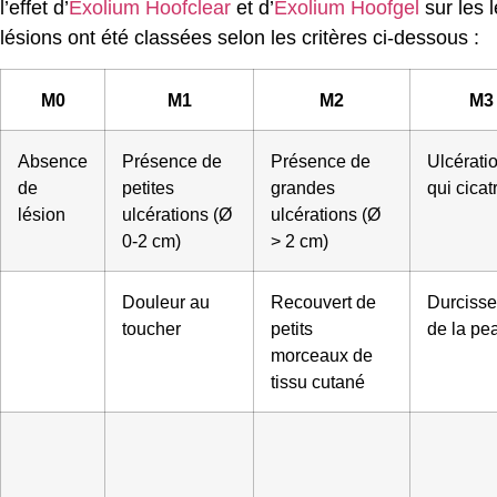
l’effet d’
Exolium Hoofclear
et d’
Exolium Hoofgel
sur les 
lésions ont été classées selon les critères ci-dessous :
M0
M1
M2
M3
Absence
Présence de
Présence de
Ulcérati
de
petites
grandes
qui cicat
lésion
ulcérations (Ø
ulcérations (Ø
0-2 cm)
> 2 cm)
Douleur au
Recouvert de
Durciss
toucher
petits
de la pe
morceaux de
tissu cutané