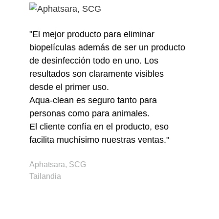
"El mejor producto para eliminar
"E
biopelículas además de ser un producto
co
de desinfección todo en uno. Los
fu
resultados son claramente visibles
de
desde el primer uso.
rá
Aqua-clean es seguro tanto para
Je
personas como para animales.
Gr
El cliente confía en el producto, eso
facilita muchísimo nuestras ventas."
Aphatsara, SCG
Tailandia