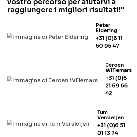
vostro percorso per aiutarvi a
raggiungere i migliori risultati!"
Peter
Eldering
+31 (0)6 11
50 95 47
Jeroen
Willemars
+31 (0)6
21 69 66
42
Tum
Versleijen
+31 (0)6 51
01 13 74