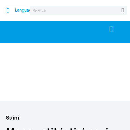
Language
Suini