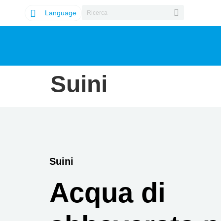
Language
Suini
Suini
Acqua di