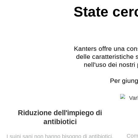
State ce
Kanters offre una con
delle caratteristiche
nell'uso dei nostr
Per giung
Riduzione dell'impiego di
antibiotici
Come
I suini sani non hanno bisogno di antibiotici.