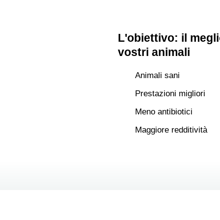
L'obiettivo: il megli
vostri animali
Equilibrio
Animali sani
Prestazioni migliori
in equilibrio è la chiave
i costanti. Scoprite come
a
Meno antibiotici
a salute intestinale dei
ostri animali.
ere il benessere
Maggiore redditività
modi. Le soluzioni
o favoriscono
saperne di più
acqua e cibo.
 di più