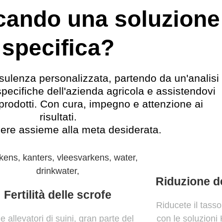
rcando una soluzione
specifica?
sulenza personalizzata, partendo da un'analisi
 specifiche dell'azienda agricola e assistendovi
i prodotti. Con cura, impegno e attenzione ai
risultati.
ere assieme alla meta desiderata.
Riduzione de
Fertilità delle scrofe
Riducete il tasso 
 allevatori di suini, gran parte del
con le soluzioni