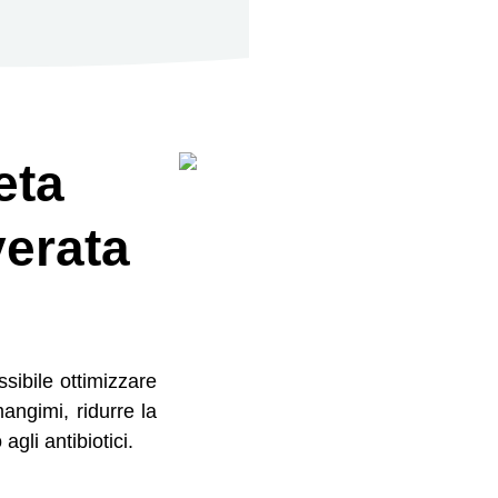
eta
verata
sibile ottimizzare
mangimi, ridurre la
agli antibiotici.