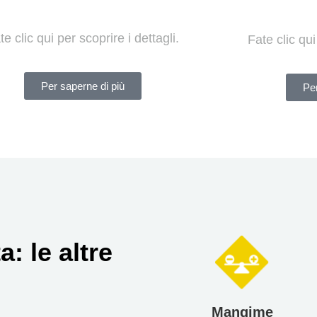
te clic qui per scoprire i dettagli.
Fate clic qui
Per saperne di più
Per
: le altre
Mangime