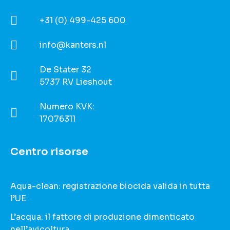
+31 (0) 499-425 600
info@kanters.nl
De Stater 32
5737 RV Lieshout
Numero KVK:
17076311
Centro risorse
Aqua-clean: registrazione biocida valida in tutta
l’UE
L’acqua: il fattore di produzione dimenticato
nell’avicoltura