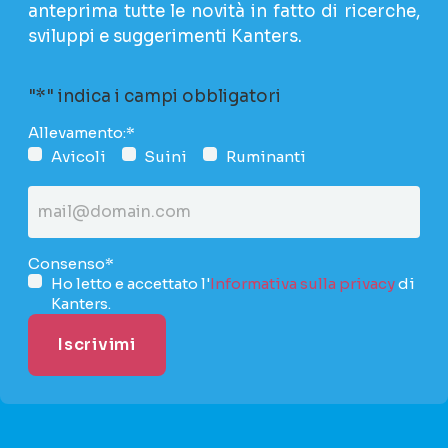
anteprima tutte le novità in fatto di ricerche,
sviluppi e suggerimenti Kanters.
"
*
" indica i campi obbligatori
Allevamento:
*
Avicoli
Suini
Ruminanti
Indirizzo
e-
mail
*
Consenso
*
Ho letto e accettato l'
Informativa sulla privacy
di
Kanters.