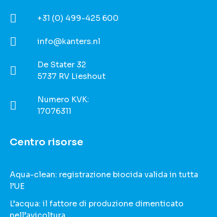
+31 (0) 499-425 600
info@kanters.nl
De Stater 32
5737 RV Lieshout
Numero KVK:
17076311
Centro risorse
Aqua-clean: registrazione biocida valida in tutta
l’UE
L’acqua: il fattore di produzione dimenticato
nell’avicoltura